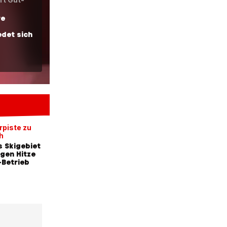
re
det sich
hne»
rpiste zu
h
 Skigebiet
egen Hitze
Betrieb