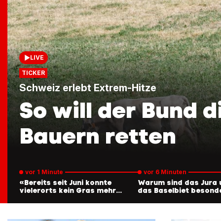
LIVE
TICKER
Schweiz erlebt Extrem-Hitze
So will der Bund d
Bauern retten
vor 1 Minute
vor 6 Minuten
«Bereits seit Juni konnte
Warum sind das Jura 
vielerorts kein Gras mehr
das Baselbiet besond
geerntet werden»
stark betroffen?