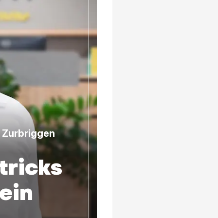
n Zurbriggen
tricks
ein