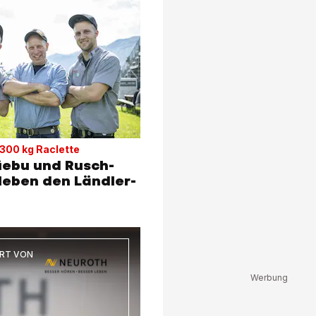
 300 kg Raclette
ebu und Rusch-
leben den Ländler-
ERT VON