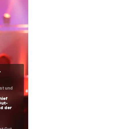
-
st und
hief
Gut-
d der
rt Gut-