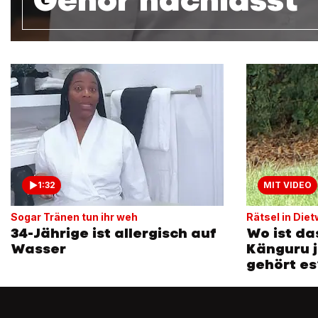
1:32
MIT VIDEO
Sogar Tränen tun ihr weh
Rätsel in Diet
34-Jährige ist allergisch auf
Wo ist d
Wasser
Känguru 
gehört es