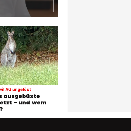
wil AG ungelöst
as ausgebüxte
jetzt – und wem
?