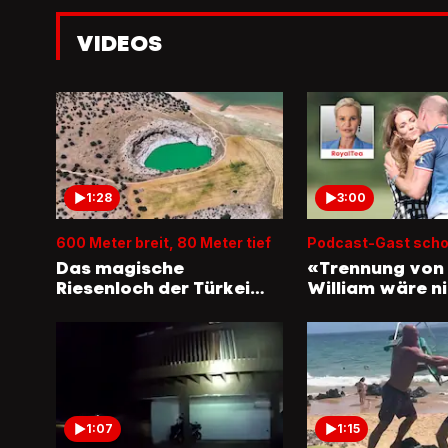
VIDEOS
1:28
3:00
600 Meter breit, 80 Meter tief
Podcast-Gast schoc
Das magische
«Trennung von
Riesenloch der Türkei
William wäre n
funkelt wieder
überraschend»
1:07
1:15