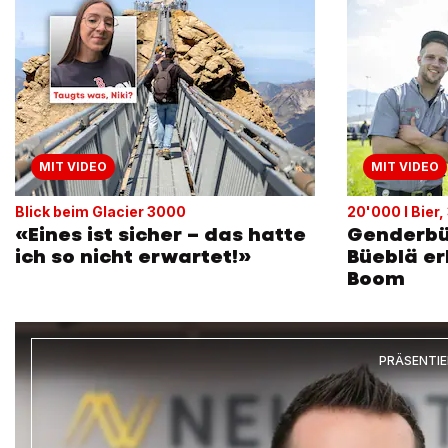
MIT VIDEO
MIT VIDEO
Blick beim Glacier 3000
20'000 l Bier,
«Eines ist sicher – das hatte
Genderbü
ich so nicht erwartet!»
Büeblä er
Boom
PRÄSENTI