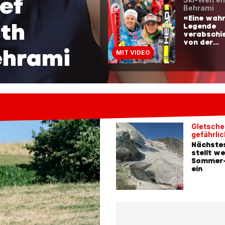
ef
Behrami
«Eine wah
ith
Legende
verabschie
von der
ehrami
Weltcupbü
MIT VIDEO
Gletsche
gefährlic
Nächstes
stellt w
Sommer-
ein