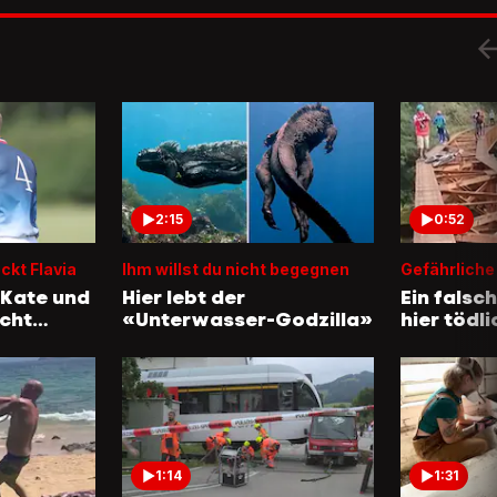
2:15
0:52
kt Flavia
Ihm willst du nicht begegnen
Gefährliche
 Kate und
Hier lebt der
Ein falsc
icht
«Unterwasser-Godzilla»
hier tödl
1:14
1:31