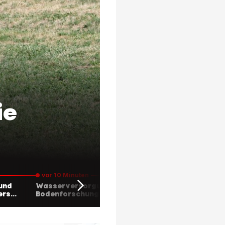
ie
vor 10 Minuten
und
Wasserversorgung und
ers
Bodenforschung wird
stärker unterstützt