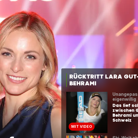
RÜCKTRITT LARA GUT
BEHRAMI
Unangepas
eigenwillig
Das lief sc
zwischen 
Behrami un
Schweiz
MIT VIDEO
Ski-Welt eh