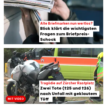
Alte Briefmarken nun wertlos?
Blick klärt die wichtigsten
Fragen zum Briefpreis-
Schock
Tragödie auf Zürcher Rastplatz
Zwei Tote (†25 und †26)
nach Unfall mit geklautem
Töff
MIT VIDEO