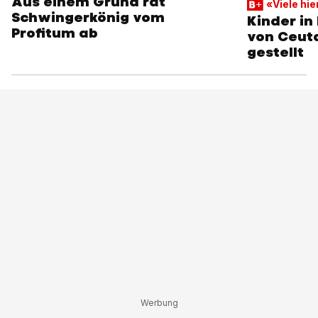
Aus einem Grund rät
«Viele hie
Schwingerkönig vom
Kinder in
Profitum ab
von Ceuta
gestellt