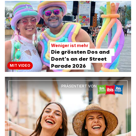
Weniger ist mehr
Die grössten Dos and
Dont's an der Street
Parade 2026
MIT VIDEO
PRÄSENTIERT VON