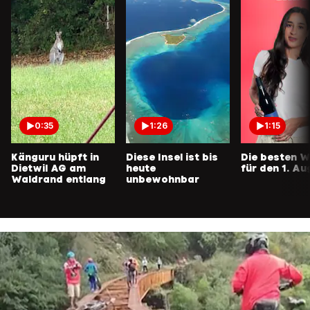
0:35
1:26
1:15
Känguru hüpft in
Diese Insel ist bis
Die besten W
Dietwil AG am
heute
für den 1. Au
Waldrand entlang
unbewohnbar