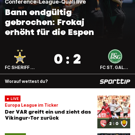
Conference-League-Quali live
Bann endgültig
gebrochen: Frokaj
erhöht für die Espen
0 : 2
FC SHERIFF TIRASPOL
FC ST. GALLEN
Worauf wettest du?
LIVE
Europa League im Ticker
Der VAR greift ein und zieht das
Vikingur-Tor zurück
2 : 0