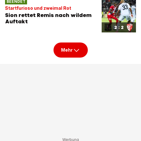
BEENDET
Startfurioso und zweimal Rot
Sion rettet Remis nach wildem
Auftakt
2 : 2
LIVE
Conference-League-Quali live
Mehr
Lugano geht früh in Führung
1 : 0
BEENDET
VAR kassiert zwei Treffer
Vaduz mit knapper Pleite in
Europa-Quali
2 : 1