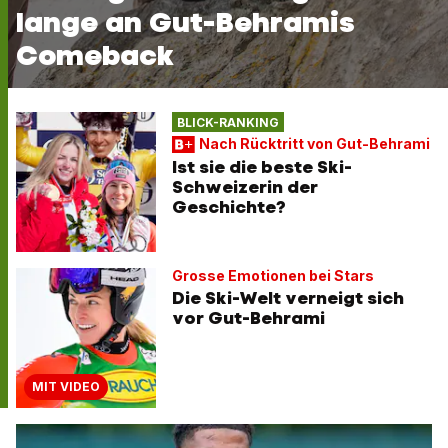
lange an Gut-Behramis
Comeback
BLICK-RANKING
Nach Rücktritt von Gut-Behrami
Ist sie die beste Ski-
Schweizerin der
Geschichte?
Grosse Emotionen bei Stars
Die Ski-Welt verneigt sich
vor Gut-Behrami
MIT VIDEO