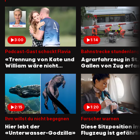
3:00
1:14
Podcast-Gast schockt Flavia
Bahnstrecke stundenlang
«Trennung von Kate und
Agrarfahrzeug in St.
William wäre nicht
Gallen von Zug erfas
überraschend»
2:15
1:20
Ihm willst du nicht begegnen
Forscher warnen
Hier lebt der
Diese Sitzposition im
«Unterwasser-Godzilla»
Flugzeug ist gefährli