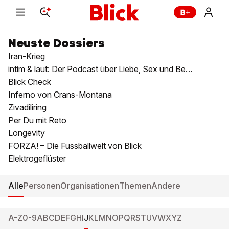
Neuste Dossiers
Iran-Krieg
intim & laut: Der Podcast über Liebe, Sex und Beziehungen
Blick Check
Inferno von Crans-Montana
Zivadiliring
Per Du mit Reto
Longevity
FORZA! – Die Fussballwelt von Blick
Elektrogeflüster
Alle
Personen
Organisationen
Themen
Andere
A-Z
0-9
A
B
C
D
E
F
G
H
I
J
K
L
M
N
O
P
Q
R
S
T
U
V
W
X
Y
Z