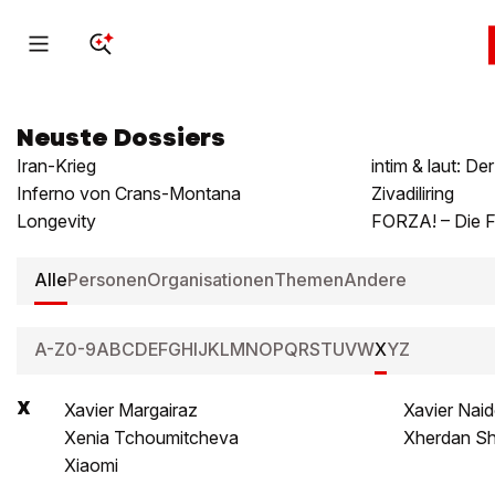
Neuste Dossiers
Iran-Krieg
Inferno von Crans-Montana
Zivadiliring
Longevity
FORZA! – Die F
Alle
Personen
Organisationen
Themen
Andere
A-Z
0-9
A
B
C
D
E
F
G
H
I
J
K
L
M
N
O
P
Q
R
S
T
U
V
W
X
Y
Z
X
Xavier Margairaz
Xavier Nai
Xenia Tchoumitcheva
Xherdan Sh
Xiaomi