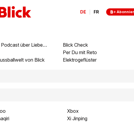
DE
FR
Abonnie
intim & laut: Der Podcast über Liebe, Sex und Beziehungen
Blick Check
Per Du mit Reto
ussballwelt von Blick
Elektrogeflüster
doo
Xbox
aqiri
Xi Jinping