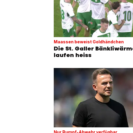
Maassen beweist Goldhändchen
Die St. Galler Bänkliwärm
laufen heiss
Nur Rumpf-Abwehr verfügbar