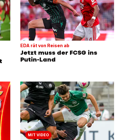
EDA rät von Reisen ab
Jetzt muss der FCSG ins
Putin-Land
t
MIT VIDEO