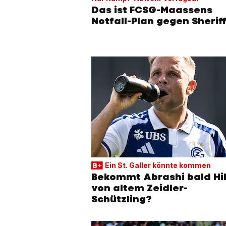
Das ist FCSG-Maassens
Notfall-Plan gegen Sherif
Ein St. Galler könnte kommen
Bekommt Abrashi bald Hi
von altem Zeidler-
Schützling?