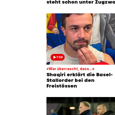
steht schon unter Zugzw
1:58
«War überrascht, dass...»
Shaqiri erklärt die Basel-
Stallorder bei den
Freistössen