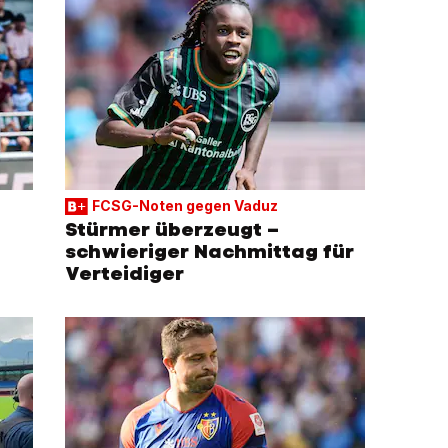
FCSG-Noten gegen Vaduz
Stürmer überzeugt –
schwieriger Nachmittag für
Verteidiger