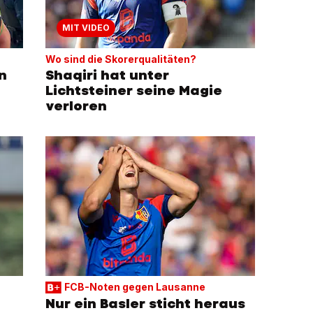
MIT VIDEO
Wo sind die Skorerqualitäten?
n
Shaqiri hat unter
Lichtsteiner seine Magie
verloren
FCB-Noten gegen Lausanne
Nur ein Basler sticht heraus