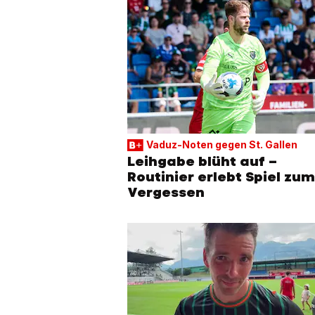
Vaduz-Noten gegen St. Gallen
Leihgabe blüht auf –
Routinier erlebt Spiel zum
Vergessen