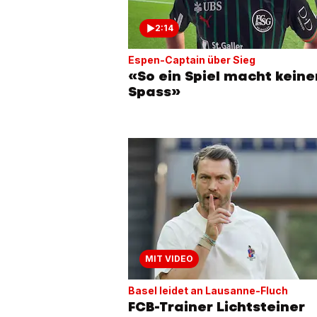
2:14
Espen-Captain über Sieg
«So ein Spiel macht keine
Spass»
MIT VIDEO
Basel leidet an Lausanne-Fluch
FCB-Trainer Lichtsteiner