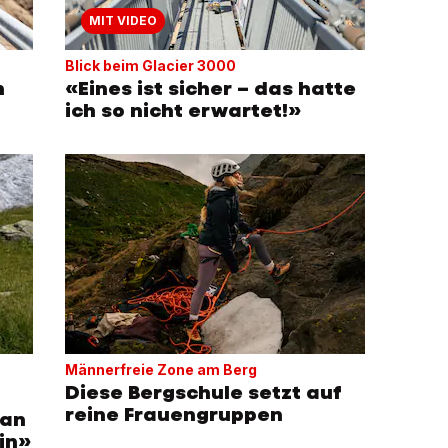
MIT VIDEO
Blick beim Glacier 3000
h
«Eines ist sicher – das hatte
ich so nicht erwartet!»
Männerfreie Zone am Berg
Diese Bergschule setzt auf
reine Frauengruppen
man
in»