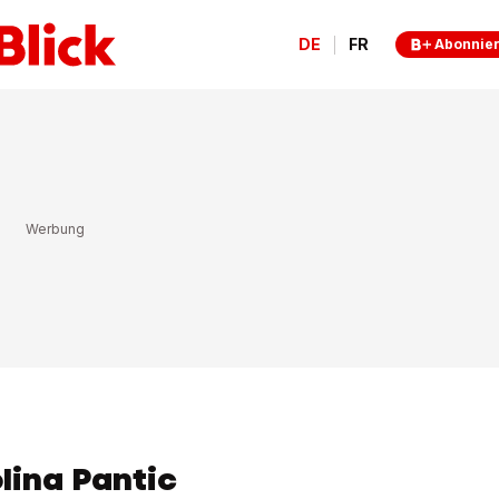
DE
FR
Abonnie
lina Pantic