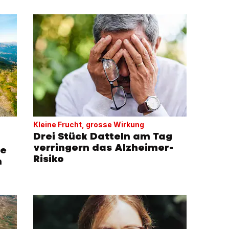
Kleine Frucht, grosse Wirkung
Drei Stück Datteln am Tag
verringern das Alzheimer-
de
Risiko
n