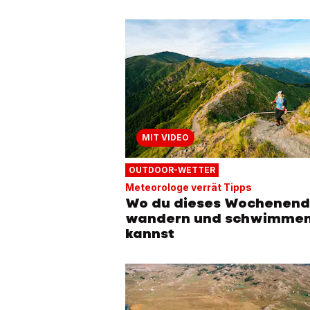
MIT VIDEO
OUTDOOR-WETTER
Meteorologe verrät Tipps
Wo du dieses Wochenen
wandern und schwimme
kannst