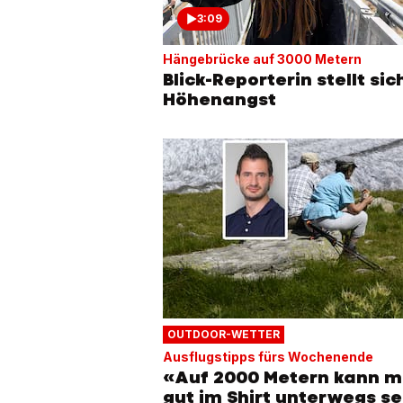
3:09
Hängebrücke auf 3000 Metern
Blick-Reporterin stellt sic
Höhenangst
OUTDOOR-WETTER
Ausflugstipps fürs Wochenende
«Auf 2000 Metern kann 
gut im Shirt unterwegs se