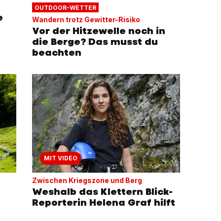
OUTDOOR-WETTER
e
Wandern trotz Gewitter-Risiko
Vor der Hitzewelle noch in
die Berge? Das musst du
beachten
MIT VIDEO
Zwischen Kriegszone und Berg
Weshalb das Klettern Blick-
Reporterin Helena Graf hilft