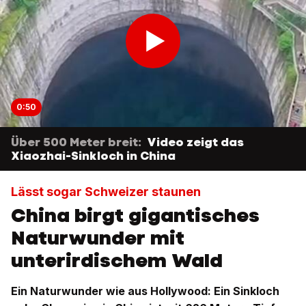
0:50
Über 500 Meter breit:
Video zeigt das
Xiaozhai-Sinkloch in China
Lässt sogar Schweizer staunen
China birgt gigantisches
Naturwunder mit
unterirdischem Wald
Ein Naturwunder wie aus Hollywood: Ein Sinkloch