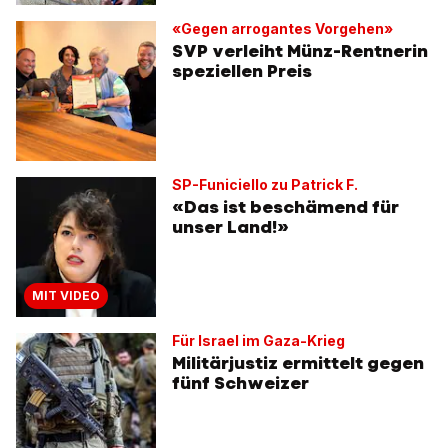
«Gegen arrogantes Vorgehen»
SVP verleiht Münz-Rentnerin
speziellen Preis
SP-Funiciello zu Patrick F.
«Das ist beschämend für
unser Land!»
MIT VIDEO
Für Israel im Gaza-Krieg
Militärjustiz ermittelt gegen
fünf Schweizer