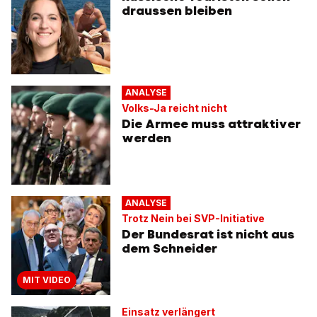
draussen bleiben
ANALYSE
Volks-Ja reicht nicht
Die Armee muss attraktiver
werden
ANALYSE
Trotz Nein bei SVP-Initiative
Der Bundesrat ist nicht aus
dem Schneider
MIT VIDEO
Einsatz verlängert