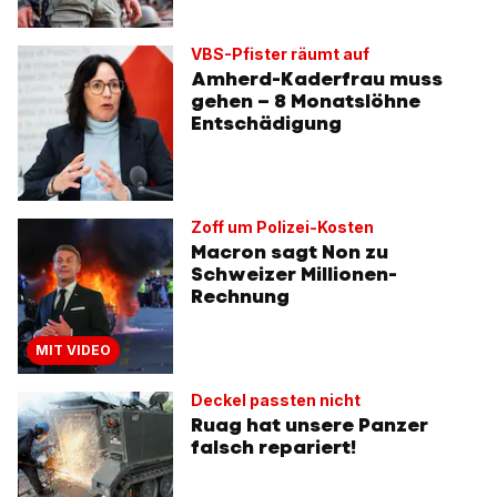
VBS-Pfister räumt auf
Amherd-Kaderfrau muss
gehen – 8 Monatslöhne
Entschädigung
Zoff um Polizei-Kosten
Macron sagt Non zu
Schweizer Millionen-
Rechnung
MIT VIDEO
Deckel passten nicht
Ruag hat unsere Panzer
falsch repariert!