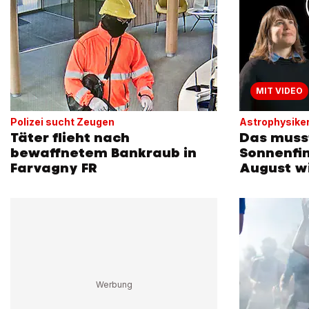
MIT VIDEO
Polizei sucht Zeugen
Astrophysikeri
Täter flieht nach
Das musst
bewaffnetem Bankraub in
Sonnenfin
Farvagny FR
August w