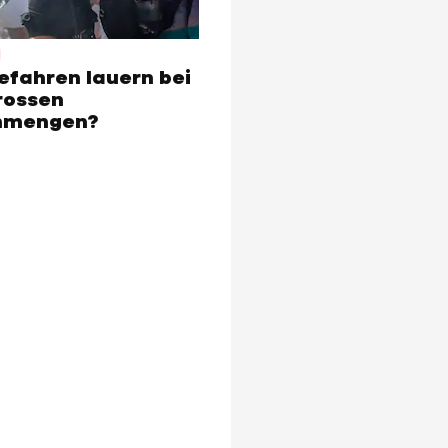
d
efahren lauern bei
grossen
nmengen?