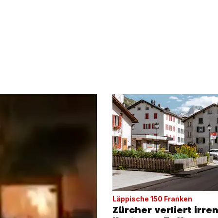
Läppische 150 Franken
Zürcher verliert irre