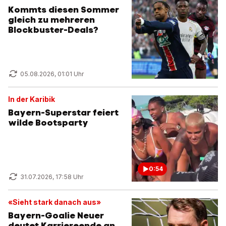
Kommts diesen Sommer
gleich zu mehreren
Blockbuster-Deals?
05.08.2026, 01:01 Uhr
In der Karibik
Bayern-Superstar feiert
wilde Bootsparty
0:54
31.07.2026, 17:58 Uhr
«Sieht stark danach aus»
Bayern-Goalie Neuer
deutet Karriereende an