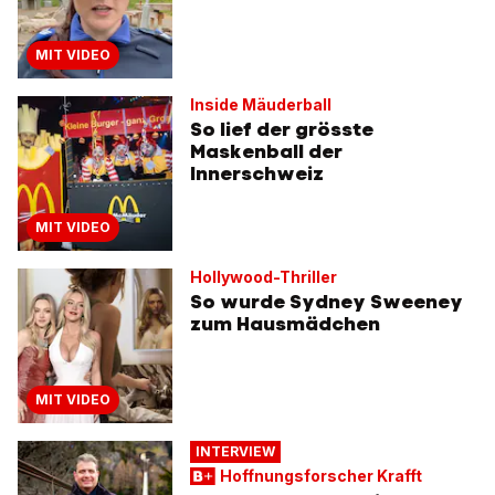
MIT VIDEO
Inside Mäuderball
So lief der grösste
Maskenball der
Innerschweiz
MIT VIDEO
Hollywood-Thriller
So wurde Sydney Sweeney
zum Hausmädchen
MIT VIDEO
INTERVIEW
Hoffnungsforscher Krafft