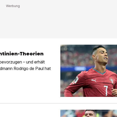
ntinien-Theorien
u bevorzugen – und erhält
eldmann Rodrigo de Paul hat