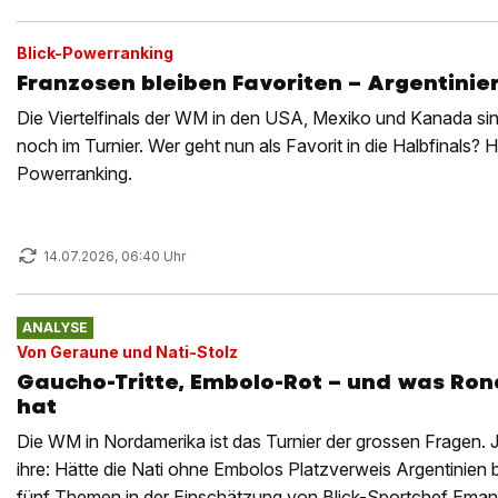
Blick-Powerranking
Franzosen bleiben Favoriten – Argentinie
Die Viertelfinals der WM in den USA, Mexiko und Kanada si
noch im Turnier. Wer geht nun als Favorit in die Halbfinals? Hi
Powerranking.
14.07.2026, 06:40 Uhr
ANALYSE
Von Geraune und Nati-Stolz
Gaucho-Tritte, Embolo-Rot – und was Ron
hat
Die WM in Nordamerika ist das Turnier der grossen Fragen. 
ihre: Hätte die Nati ohne Embolos Platzverweis Argentinien 
fünf Themen in der Einschätzung von Blick-Sportchef Emanu