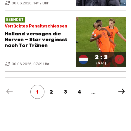
30.06.2026, 14:12 Uhr
BEENDET
Verrücktes Penaltyschiessen
Holland versagen die
Nerven – Star vergiesst
nach Tor Tränen
2 : 3
(n.P.)
30.06.2026, 07:21 Uhr
1
2
3
4
...