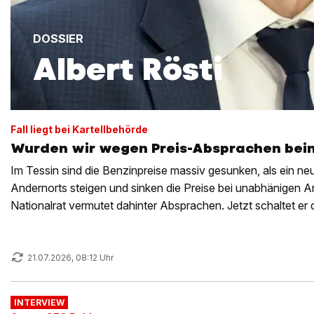
DOSSIER
Albert Rösti
Fall liegt bei Kartellbehörde
Wurden wir wegen Preis-Absprachen beim
Im Tessin sind die Benzinpreise massiv gesunken, als ein ne
Andernorts steigen und sinken die Preise bei unabhänigen An
Nationalrat vermutet dahinter Absprachen. Jetzt schaltet er 
Wettbewerbskommission ein.
21.07.2026, 08:12 Uhr
INTERVIEW