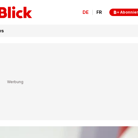
DE
FR
Abonnie
ws