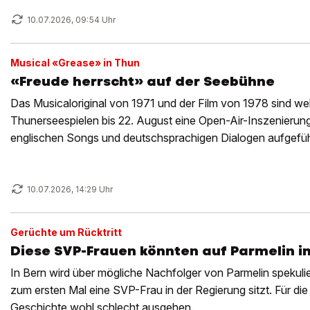
10.07.2026, 09:54 Uhr
Musical «Grease» in Thun
«Freude herrscht» auf der Seebühne
Das Musicaloriginal von 1971 und der Film von 1978 sind we
Thunerseespielen bis 22. August eine Open-Air-Inszenierun
englischen Songs und deutschsprachigen Dialogen aufgefüh
vom 8. Juli war begeistert.
10.07.2026, 14:29 Uhr
Gerüchte um Rücktritt
Diese SVP-Frauen könnten auf Parmelin i
In Bern wird über mögliche Nachfolger von Parmelin spekulier
zum ersten Mal eine SVP-Frau in der Regierung sitzt. Für di
Geschichte wohl schlecht ausgehen.