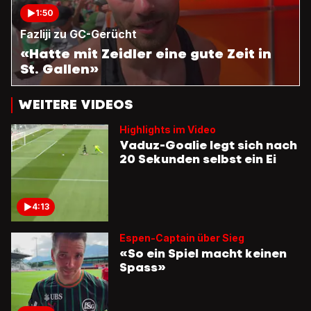
1:50
Fazliji zu GC-Gerücht
«Hatte mit Zeidler eine gute Zeit in
St. Gallen»
WEITERE VIDEOS
Highlights im Video
Vaduz-Goalie legt sich nach
20 Sekunden selbst ein Ei
4:13
Espen-Captain über Sieg
«So ein Spiel macht keinen
Spass»