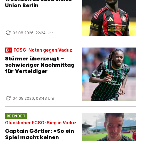
Union Berlin
02.08.2026, 22:24 Uhr
FCSG-Noten gegen Vaduz
Stürmer überzeugt –
schwieriger Nachmittag
für Verteidiger
04.08.2026, 08:43 Uhr
BEENDET
Glücklicher FCSG-Sieg in Vaduz
Captain Görtler: «So ein
Spiel macht keinen