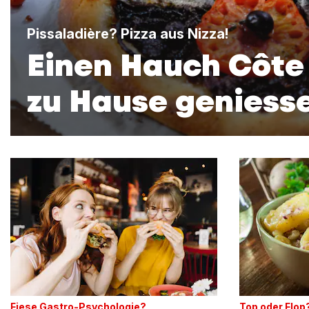
Pissaladière? Pizza aus Nizza!
Einen Hauch Côte
zu Hause geniess
Fiese Gastro-Psychologie?
Top oder Flop