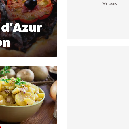
 d’Azur
en
?