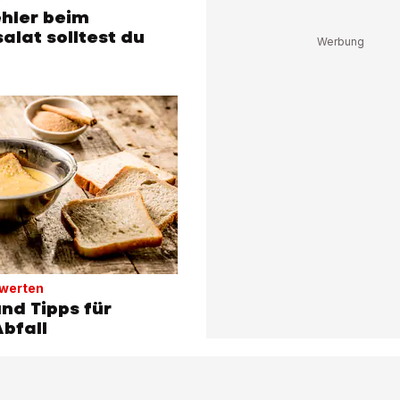
ehler beim
salat solltest du
rwerten
nd Tipps für
bfall