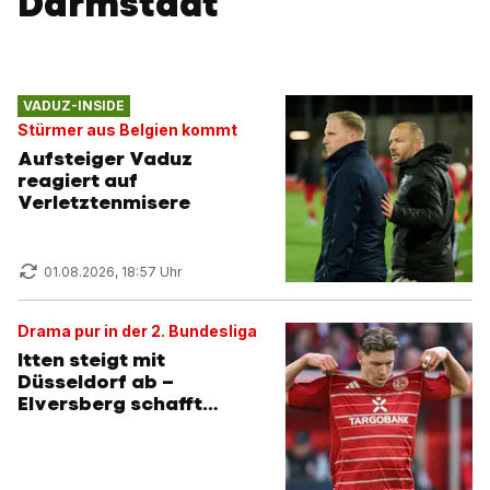
Darmstadt
VADUZ-INSIDE
Stürmer aus Belgien kommt
Aufsteiger Vaduz
reagiert auf
Verletztenmisere
01.08.2026, 18:57 Uhr
Drama pur in der 2. Bundesliga
Itten steigt mit
Düsseldorf ab –
Elversberg schafft
Märchen