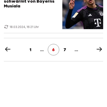
schwärmt von Bayerns
Musiala
18.03.2024, 16:21 Uhr
1
...
6
7
...