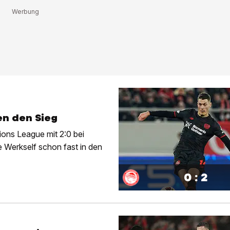
en den Sieg
ions League mit 2:0 bei
e Werkself schon fast in den
0 : 2