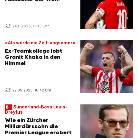
24.11.2025, 11:03 Uhr
«Als würde die Zeit langsamer»
Ex-Teamkollege lobt
Granit Xhaka in den
Himmel
22.09.2025, 18:42 Uhr
Sunderland-Boss Louis-
Dreyfus
Wie ein Zürcher
Milliardärssohn die
Premier League erobert