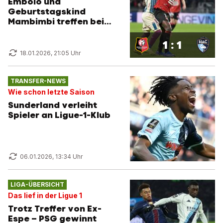
Embolo und
Geburtstagskind
Mambimbi treffen bei
Remis
1 : 1
18.01.2026, 21:05 Uhr
TRANSFER-NEWS
Wie schon letzte Saison
Sunderland verleiht
Spieler an Ligue-1-Klub
06.01.2026, 13:34 Uhr
LIGA-ÜBERSICHT
Das lief in der Ligue 1
Trotz Treffer von Ex-
Espe – PSG gewinnt