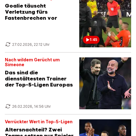
Goalie täuscht
Verletzung fürs
Fastenbrechen vor
1:45
27.02.2026, 22:12 Uhr
Nach wildem Gerücht um
Simeone
Das sind die
dienstältesten Trainer
der Top-5-Ligen Europas
26.02.2026, 14:56 Uhr
Verrückter Wert in Top-5-Ligen
Altersnachteil? Zwei
Teams setzen nur Spieler