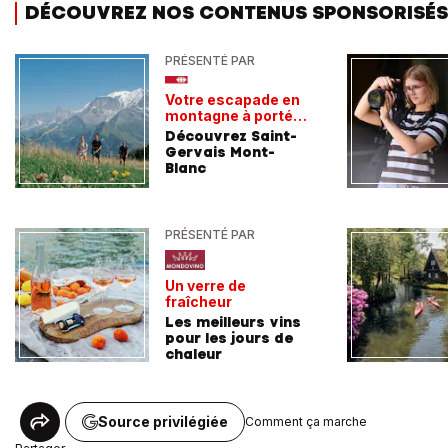
DÉCOUVREZ NOS CONTENUS SPONSORISÉS
PRÉSENTÉ PAR
Votre escapade en
montagne à portée
de train
Découvrez Saint-
Gervais Mont-
Blanc
PRÉSENTÉ PAR
Un verre de
fraîcheur
Les meilleurs vins
pour les jours de
chaleur
Source privilégiée
Comment ça marche