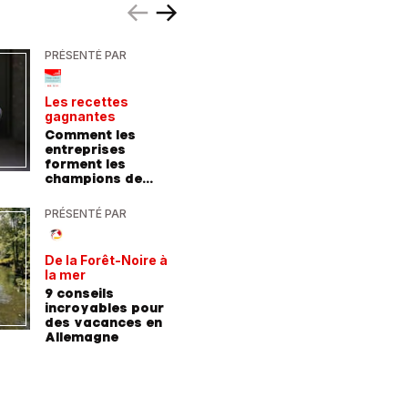
PRÉSENTÉ PAR
PRÉSENTÉ
Les recettes
Le point 
gagnantes
expert
Comment les
Peut-on 
entreprises
randonn
forment les
baskets
champions de
demain
PRÉSENTÉ PAR
PRÉSENTÉ
De la Forêt-Noire à
Vivre plu
la mer
sainemen
qu'avale
9 conseils
Comment
médicam
incroyables pour
coaching
des vacances en
contre l
Allemagne
l'hyperte
diabète