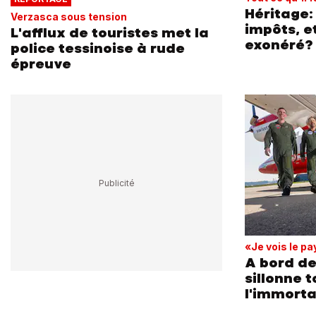
Héritage:
Verzasca sous tension
impôts, et
L'afflux de touristes met la
exonéré?
police tessinoise à rude
épreuve
«Je vois le p
A bord de
sillonne t
l'immorta