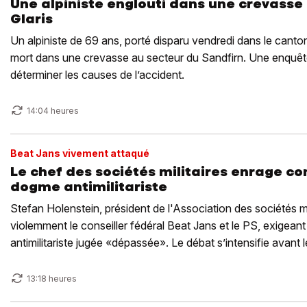
Une alpiniste englouti dans une crevasse
Glaris
Un alpiniste de 69 ans, porté disparu vendredi dans le canton
mort dans une crevasse au secteur du Sandfirn. Une enquêt
déterminer les causes de l’accident.
14:04 heures
Beat Jans vivement attaqué
Le chef des sociétés militaires enrage con
dogme antimilitariste
Stefan Holenstein, président de l'Association des sociétés mil
violemment le conseiller fédéral Beat Jans et le PS, exigeant l
antimilitariste jugée «dépassée». Le débat s’intensifie avant 
d’automne.
13:18 heures