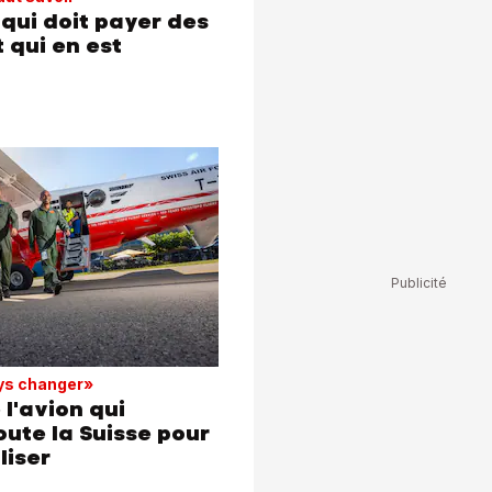
 qui doit payer des
 qui en est
ays changer»
 l'avion qui
oute la Suisse pour
liser