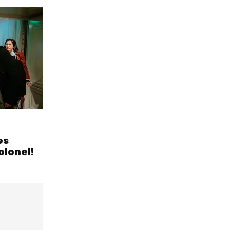
es
olonel!