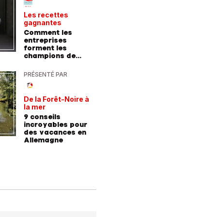
Les recettes
Le point 
gagnantes
expert
Comment les
Peut-on 
entreprises
randonn
forment les
baskets
champions de
demain
PRÉSENTÉ PAR
PRÉSENTÉ
De la Forêt-Noire à
Vivre plu
la mer
sainemen
qu'avale
9 conseils
Comment
médicam
incroyables pour
coaching
des vacances en
contre l
Allemagne
l'hyperte
diabète