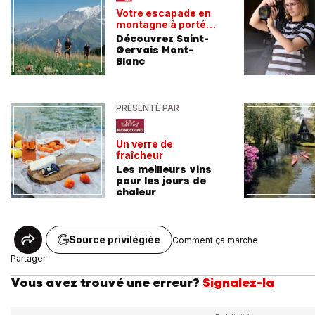
Votre escapade en
montagne à portée
de train
Découvrez Saint-
Gervais Mont-
Blanc
PRÉSENTÉ PAR
Un verre de
fraîcheur
Les meilleurs vins
pour les jours de
chaleur
Source privilégiée
Comment ça marche
Partager
Vous avez trouvé une erreur?
Signalez-la