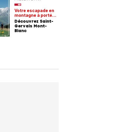
Votre escapade en
Les rece
montagne à portée
gagnant
de train
Découvrez Saint-
Comment
Gervais Mont-
entrepri
Blanc
forment 
champio
demain