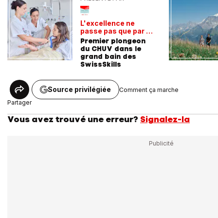
L'excellence ne
passe pas que par la
voie académique
Premier plongeon
du CHUV dans le
grand bain des
SwissSkills
Source privilégiée
Comment ça marche
Partager
Vous avez trouvé une erreur?
Signalez-la