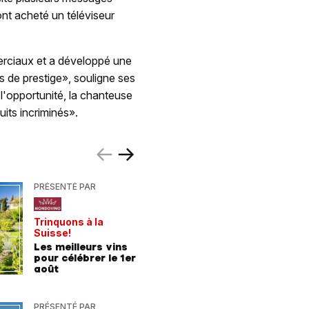
ont acheté un téléviseur
erciaux et a développé une
 de prestige», souligne ses
 l'opportunité, la chanteuse
its incriminés».
PRÉSENTÉ PAR
PRÉSENTÉ
Trinquons à la
Un verre 
Suisse!
fraîcheur
Les meilleurs vins
Les meil
pour célébrer le 1er
pour les
août
chaleur
PRÉSENTÉ PAR
PRÉSENTÉ