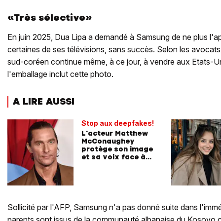
«Très sélective»
En juin 2025, Dua Lipa a demandé à Samsung de ne plus l'ap
certaines de ses télévisions, sans succès. Selon les avocats
sud-coréen continue même, à ce jour, à vendre aux Etats-Un
l'emballage inclut cette photo.
A LIRE AUSSI
Stop aux deepfakes!
L'acteur Matthew
McConaughey
protège son image
et sa voix face à
l’IA
Sollicité par l'AFP, Samsung n'a pas donné suite dans l'imméd
parents sont issus de la communauté albanaise du Kosovo c