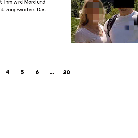
t. Ihm wird Mord und
024 vorgeworfen. Das
4
5
6
...
20