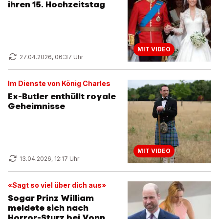
ihren 15. Hochzeitstag
MIT VIDEO
27.04.2026, 06:37 Uhr
Im Dienste von König Charles
Ex-Butler enthüllt royale
Geheimnisse
MIT VIDEO
13.04.2026, 12:17 Uhr
«Sagt so viel über dich aus»
Sogar Prinz William
meldete sich nach
Horror-Sturz bei Vonn