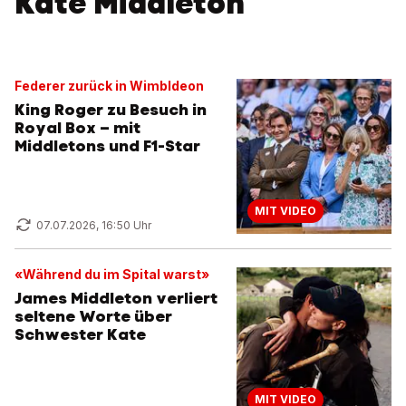
Kate Middleton
Federer zurück in Wimbldeon
King Roger zu Besuch in
Royal Box – mit
Middletons und F1-Star
MIT VIDEO
07.07.2026, 16:50 Uhr
«Während du im Spital warst»
James Middleton verliert
seltene Worte über
Schwester Kate
MIT VIDEO