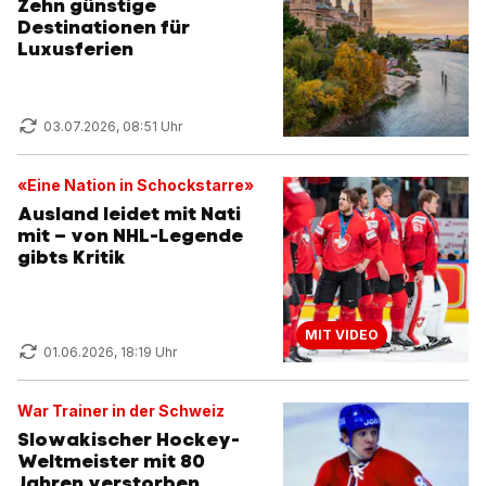
Zehn günstige
Destinationen für
Luxusferien
03.07.2026, 08:51 Uhr
«Eine Nation in Schockstarre»
Ausland leidet mit Nati
mit – von NHL-Legende
gibts Kritik
MIT VIDEO
01.06.2026, 18:19 Uhr
War Trainer in der Schweiz
Slowakischer Hockey-
Weltmeister mit 80
Jahren verstorben