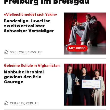
Freiburg im Breisgau
«Vielleicht meldet sich Yakin»
Bundesliga-Juwel ist
zweitwertvollster
Schweizer Verteidiger
MIT VIDEO
06.05.2026, 15:50 Uhr
Geheime Schule in Afghanistan
Mahbube Ibrahimi
gewinnt den Prix
Courage
13.11.2025, 22:13 Uhr