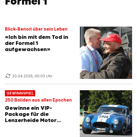
Formel 1
Blick-Benoit über sein Leben
«Ich bin mit dem Tod in
der Formel 1
aufgewachsen»
20.04.2026, 00:05 Uhr
GEWINNSPIEL
250 Boliden aus allen Epochen
Gewinne ein VIP-
Package für die
Lenzerheide Motor
Classics