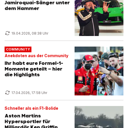
Jamiroquai-Sänger unter
dem Hammer
19.04.2026, 08:38 Uhr
COMMUNITY
Anekdoten aus der Community
Ihr habt eure Formel-1-
Momente geteilt – hier
die Highlights
17.04.2026, 17:58 Uhr
Schneller als ein F1-Bolide
Aston Martins
Hypersportler für
Milliardär Ken Griffin