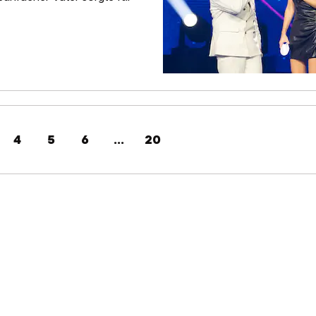
4
5
6
...
20