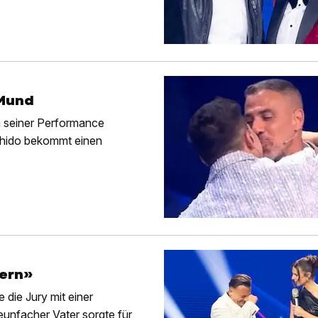
 Mund
h seiner Performance
ushido bekommt einen
fern»
die Jury mit einer
unfacher Vater sorgte für