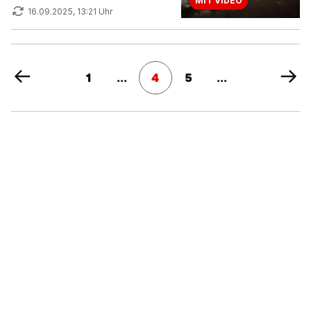
MIT VIDEO
16.09.2025, 13:21 Uhr
1
...
4
5
...