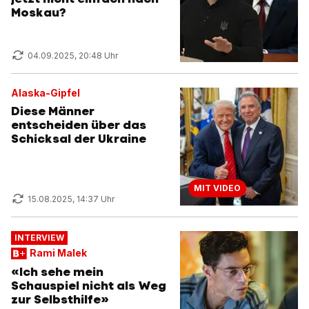
Moskau?
04.09.2025, 20:48 Uhr
Alaska-Gipfel
Diese Männer
entscheiden über das
Schicksal der Ukraine
MIT VIDEO
15.08.2025, 14:37 Uhr
INTERVIEW
Rami Malek
«Ich sehe mein
Schauspiel nicht als Weg
zur Selbsthilfe»