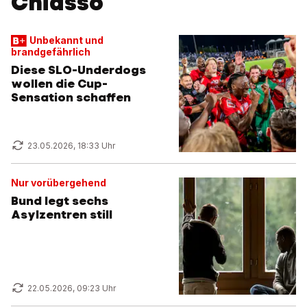
Chiasso
Unbekannt und
brandgefährlich
Diese SLO-Underdogs
wollen die Cup-
Sensation schaffen
23.05.2026, 18:33 Uhr
Nur vorübergehend
Bund legt sechs
Asylzentren still
22.05.2026, 09:23 Uhr