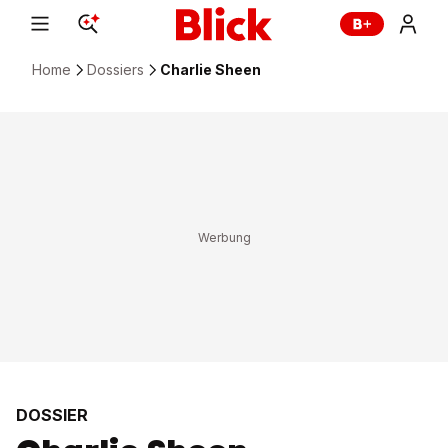
Home
Dossiers
Charlie Sheen
DOSSIER