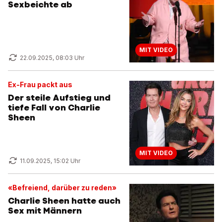
Sexbeichte ab
MIT VIDEO
22.09.2025, 08:03 Uhr
Ex-Frau packt aus
Der steile Aufstieg und
tiefe Fall von Charlie
Sheen
MIT VIDEO
11.09.2025, 15:02 Uhr
«Befreiend, darüber zu reden»
Charlie Sheen hatte auch
Sex mit Männern