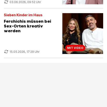
03.06.2026, 09:52 Uhr
Sieben Kinder im Haus
Ferchichis müssen bei
Sex-Orten kreativ
werden
MIT VIDEO
15.05.2026, 17:29 Uhr