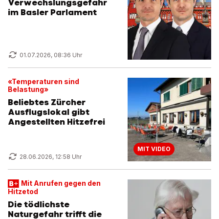
Verwechslungsgefahr
im Basler Parlament
01.07.2026, 08:36 Uhr
«Temperaturen sind
Belastung»
Beliebtes Zürcher
Ausflugslokal gibt
Angestellten Hitzefrei
MIT VIDEO
28.06.2026, 12:58 Uhr
Mit Anrufen gegen den
Hitzetod
Die tödlichste
Naturgefahr trifft die