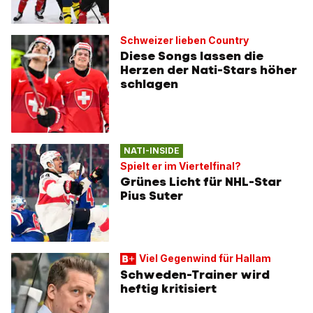
Schweizer lieben Country
Diese Songs lassen die
Herzen der Nati-Stars höher
schlagen
NATI-INSIDE
Spielt er im Viertelfinal?
Grünes Licht für NHL-Star
Pius Suter
Viel Gegenwind für Hallam
Schweden-Trainer wird
heftig kritisiert