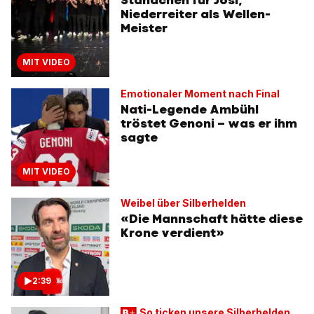
Niederreiter als Wellen-
Meister
MIT VIDEO
Emotionaler Moment nach Final
Nati-Legende Ambühl
tröstet Genoni – was er ihm
sagte
MIT VIDEO
Weibel über Silberhelden
«Die Mannschaft hätte diese
Krone verdient»
2:39
So ticken unsere Silberhelden