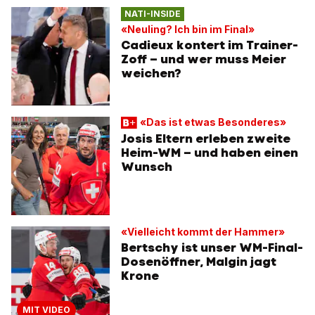
NATI-INSIDE
«Neuling? Ich bin im Final»
Cadieux kontert im Trainer-
Zoff – und wer muss Meier
weichen?
«Das ist etwas Besonderes»
Josis Eltern erleben zweite
Heim-WM – und haben einen
Wunsch
«Vielleicht kommt der Hammer»
Bertschy ist unser WM-Final-
Dosenöffner, Malgin jagt
Krone
MIT VIDEO