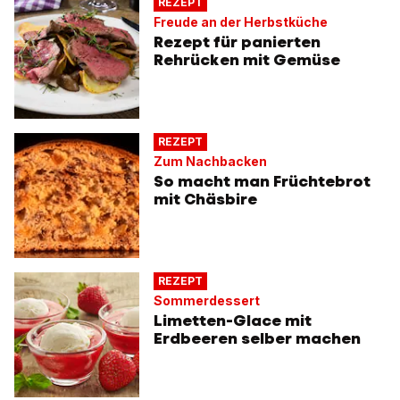
REZEPT
Freude an der Herbstküche
Rezept für panierten
Rehrücken mit Gemüse
REZEPT
Zum Nachbacken
So macht man Früchtebrot
mit Chäsbire
REZEPT
Sommerdessert
Limetten-Glace mit
Erdbeeren selber machen