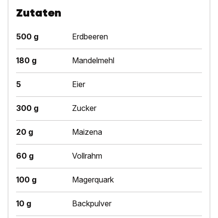
Zutaten
500 g
Erdbeeren
180 g
Mandelmehl
5
Eier
300 g
Zucker
20 g
Maizena
60 g
Vollrahm
100 g
Magerquark
10 g
Backpulver