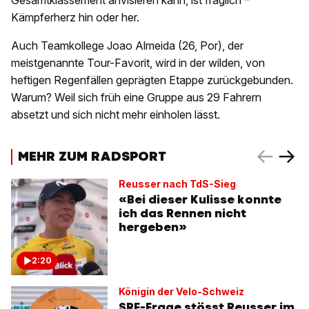
Gesamtklassement anvisieren kann, ist fraglich –
Kämpferherz hin oder her.
Auch Teamkollege Joao Almeida (26, Por), der
meistgenannte Tour-Favorit, wird in der wilden, von
heftigen Regenfällen geprägten Etappe zurückgebunden.
Warum? Weil sich früh eine Gruppe aus 29 Fahrern
absetzt und sich nicht mehr einholen lässt.
MEHR ZUM RADSPORT
Reusser nach TdS-Sieg
«Bei dieser Kulisse konnte
ich das Rennen nicht
hergeben»
2:20
Königin der Velo-Schweiz
SRF-Frage stösst Reusser im