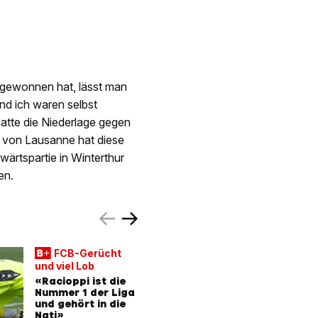
 gewonnen hat, lässt man
d ich waren selbst
hatte die Niederlage gegen
 von Lausanne hat diese
ärtspartie in Winterthur
en.
FCB-Gerücht
EXKLUSI
und viel Lob
Meisterl
Verhandl
«Racioppi ist die
Nummer 1 der Liga
Thuns Lus
und gehört in die
kassiert
Nati»
– und is