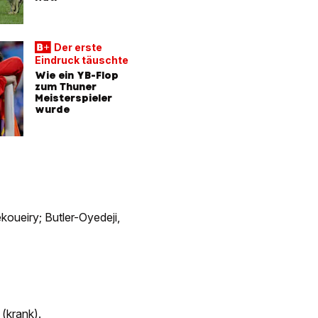
Der erste
FCZ-NEW
Eindruck täuschte
Routinier
Knipser
Wie ein YB-Flop
zum Thuner
Zwei FC
Meisterspieler
klammhe
wurde
verlänge
koueiry; Butler-Oyedeji,
 (krank).