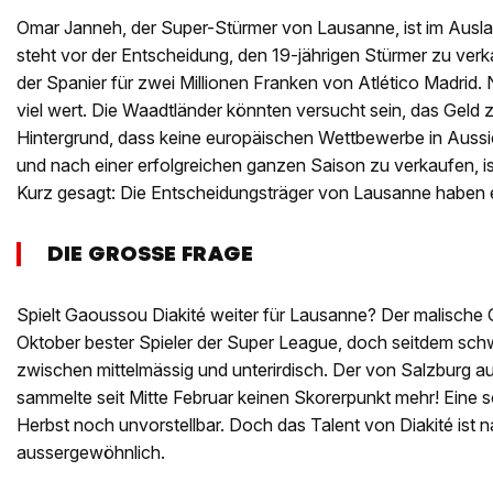
Omar Janneh, der Super-Stürmer von Lausanne, ist im Ausla
steht vor der Entscheidung, den 19-jährigen Stürmer zu verk
der Spanier für zwei Millionen Franken von Atlético Madrid. N
viel wert. Die Waadtländer könnten versucht sein, das Gel
Hintergrund, dass keine europäischen Wettbewerbe in Aussic
und nach einer erfolgreichen ganzen Saison zu verkaufen, is
Kurz gesagt: Die Entscheidungsträger von Lausanne haben 
DIE GROSSE FRAGE
Spielt Gaoussou Diakité weiter für Lausanne? Der malische O
Oktober bester Spieler der Super League, doch seitdem sc
zwischen mittelmässig und unterirdisch. Der von Salzburg a
sammelte seit Mitte Februar keinen Skorerpunkt mehr! Eine 
Herbst noch unvorstellbar. Doch das Talent von Diakité ist 
aussergewöhnlich.