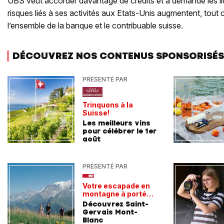
UBS veut accorder davantage de crédits et a demandé les l
risques liés à ses activités aux Etats-Unis augmentent, tou
l’ensemble de la banque et le contribuable suisse.
DÉCOUVREZ NOS CONTENUS SPONSORISÉS
PRÉSENTÉ PAR
Trinquons à la
Suisse!
Les meilleurs vins
pour célébrer le 1er
août
PRÉSENTÉ PAR
Votre escapade en
montagne à portée
de train
Découvrez Saint-
Gervais Mont-
Blanc