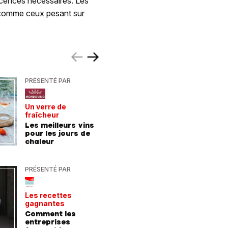
icences nécessaires. Les
t comme ceux pesant sur
PRÉSENTÉ PAR
PRÉSENTÉ
Un verre de
De la For
fraîcheur
la mer
Les meilleurs vins
9 consei
pour les jours de
incroyab
chaleur
des vac
Allemag
PRÉSENTÉ PAR
PRÉSENTÉ
Les recettes
Le point 
gagnantes
expert
Comment les
Peut-on 
entreprises
randonn