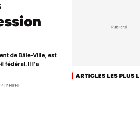
s
ession
nt de Bâle-Ville, est
fédéral. Il l'a
ARTICLES LES PLUS 
0:41 heures