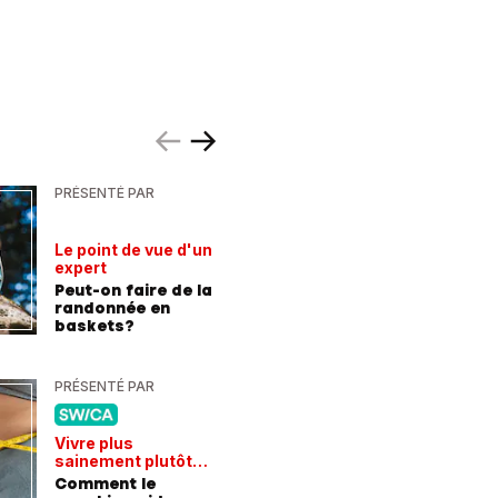
PRÉSENTÉ PAR
PRÉSENTÉ
Le point de vue d'un
Hausse d
expert
la téléph
Peut-on faire de la
Economi
randonnée en
changea
baskets?
d'abonn
PRÉSENTÉ PAR
PRÉSENTÉ
Vivre plus
Chroniqu
sainement plutôt
S’engage
qu'avaler des
Comment le
jeunes, 
médicaments