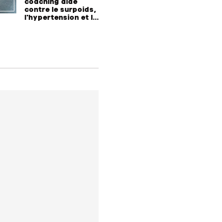
coaching aide
construi
contre le surpoids,
l'hypertension et le
diabète