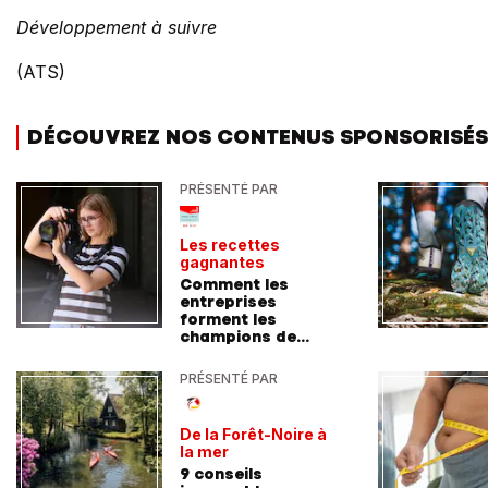
Développement à suivre
(ATS)
DÉCOUVREZ NOS CONTENUS SPONSORISÉS
PRÉSENTÉ PAR
Les recettes
gagnantes
Comment les
entreprises
forment les
champions de
demain
PRÉSENTÉ PAR
De la Forêt-Noire à
la mer
9 conseils