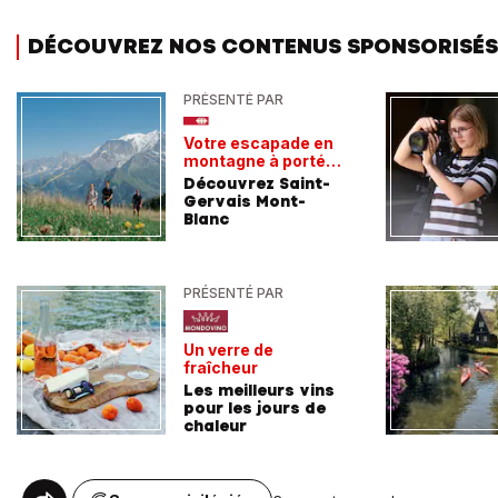
DÉCOUVREZ NOS CONTENUS SPONSORISÉS
PRÉSENTÉ PAR
Votre escapade en
montagne à portée
de train
Découvrez Saint-
Gervais Mont-
Blanc
PRÉSENTÉ PAR
Un verre de
fraîcheur
Les meilleurs vins
pour les jours de
chaleur