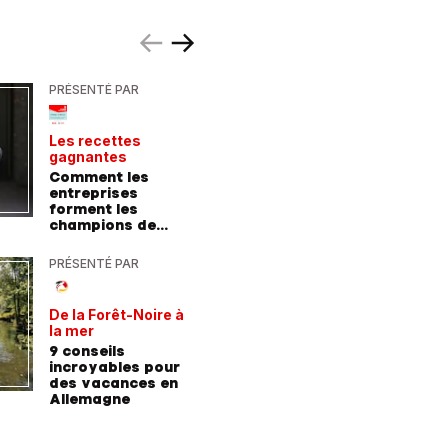
PRÉSENTÉ PAR
PRÉSENTÉ
Les recettes
Le point 
gagnantes
expert
Comment les
Peut-on 
entreprises
randonn
forment les
baskets
champions de
demain
PRÉSENTÉ PAR
PRÉSENTÉ
De la Forêt-Noire à
Vivre plu
la mer
sainemen
qu'avale
9 conseils
Comment
médicam
incroyables pour
coaching
des vacances en
contre l
Allemagne
l'hyperte
diabète