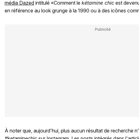
média Dazed
intitulé «Comment le
kétamine chic
est deven
en référence au look grunge à la 1990 ou à des icônes co
À noter que, aujourd'hui, plus aucun résultat de recherche n
#ketaminechic sur Instagram. Les posts intégrés dans l'articl