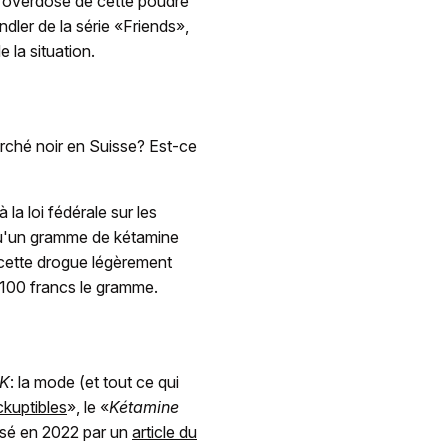
ne overdose de cette poudre
dler de la série «Friends»,
e la situation.
arché noir en Suisse? Est-ce
la loi fédérale sur les
t qu'un gramme de kétamine
 cette drogue légèrement
 100 francs le gramme.
K
: la mode (et tout ce qui
ckuptibles
», le «
Kétamine
isé en 2022 par un
article du