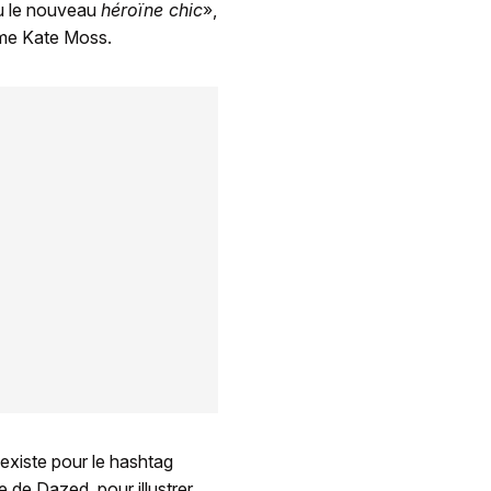
u le nouveau
héroïne chic
»,
mme Kate Moss.
'existe pour le hashtag
e de Dazed, pour illustrer