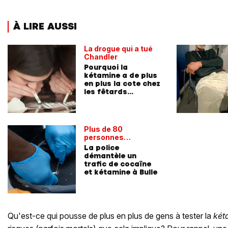
À LIRE AUSSI
La drogue qui a tué
Chandler
Pourquoi la
kétamine a de plus
en plus la cote chez
les fêtards
suisses?
Plus de 80
personnes
dénoncées
La police
démantèle un
trafic de cocaïne
et kétamine à Bulle
Qu'est-ce qui pousse de plus en plus de gens à tester la
két