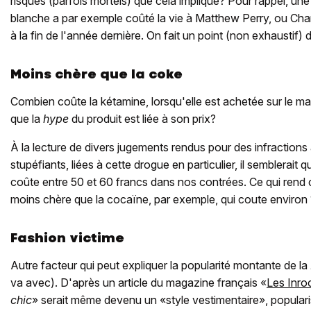
risques (parfois mortels) que cela implique? Pour rappel, u
blanche a par exemple coûté la vie à Matthew Perry, ou Chan
à la fin de l'année dernière. On fait un point (non exhaustif) d
Moins chère que la coke
Combien coûte la kétamine, lorsqu'elle est achetée sur le m
que la
hype
du produit est liée à son prix?
À la lecture de divers jugements rendus pour des infractions à 
stupéfiants, liées à cette drogue en particulier, il semblerai
coûte entre 50 et 60 francs dans nos contrées. Ce qui rend
moins chère que la cocaïne, par exemple, qui coute environ
Fashion victime
Autre facteur qui peut expliquer la popularité montante de la
va avec). D'après un article du magazine français «
Les Inro
chic
» serait même devenu un «style vestimentaire», popular