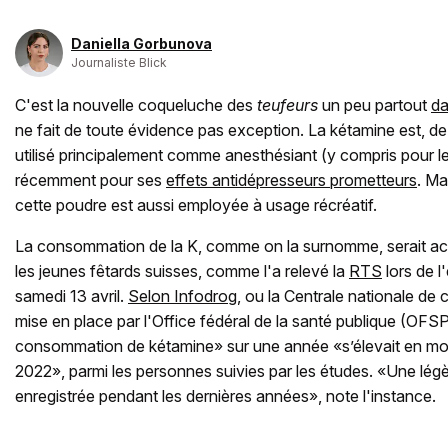
Daniella Gorbunova
Journaliste Blick
C'est la nouvelle coqueluche des
teufeurs
un peu partout
da
ne fait de toute évidence pas exception. La kétamine est, d
utilisé principalement comme anesthésiant (y compris pour l
récemment pour ses
effets antidépresseurs prometteurs
. Ma
cette poudre est aussi employée à usage récréatif.
La consommation de la K, comme on la surnomme, serait ac
les jeunes fêtards suisses, comme l'a relevé la
RTS
lors de 
samedi 13 avril.
Selon Infodrog
, ou la Centrale nationale de 
mise en place par l'Office fédéral de la santé publique (OFSP
consommation de kétamine» sur une année «s’élevait en m
2022», parmi les personnes suivies par les études. «Une lég
enregistrée pendant les dernières années», note l'instance.