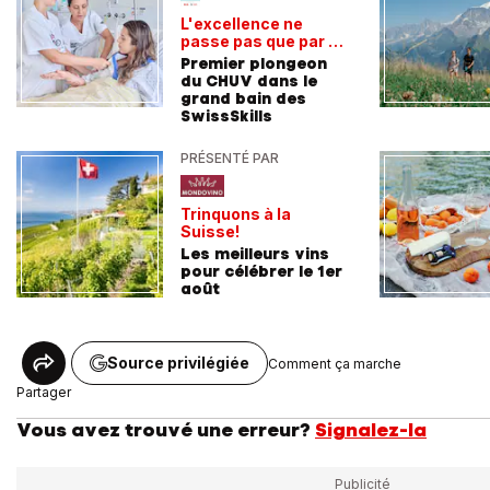
L'excellence ne
passe pas que par la
voie académique
Premier plongeon
du CHUV dans le
grand bain des
SwissSkills
PRÉSENTÉ PAR
Trinquons à la
Suisse!
Les meilleurs vins
pour célébrer le 1er
août
Source privilégiée
Comment ça marche
Partager
Vous avez trouvé une erreur?
Signalez-la