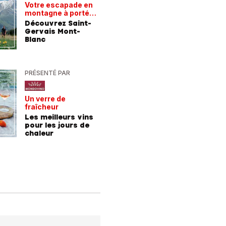
Votre escapade en
Les rece
montagne à portée
gagnant
de train
Découvrez Saint-
Comment
Gervais Mont-
entrepri
Blanc
forment 
champio
demain
PRÉSENTÉ PAR
PRÉSENTÉ
Un verre de
De la For
fraîcheur
la mer
Les meilleurs vins
9 consei
pour les jours de
incroyab
chaleur
des vac
Allemag