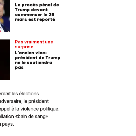
Le procès pénal de
Biden VS
Trump devant
match re
commencer le 25
compte
mars est reporté
Pas vraiment une
surprise
L'ancien vice-
président de Trump
ne le soutiendra
pas
erdait les élections
versaire, le président
pel à la violence politique.
ellation «bain de sang»
u pays.