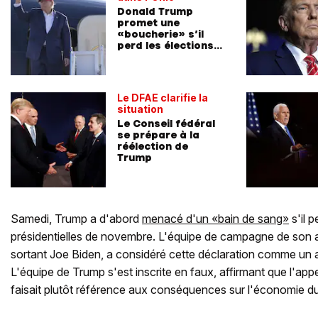
Donald Trump
promet une
«boucherie» s’il
perd les élections
présidentielles
Le DFAE clarifie la
situation
Le Conseil fédéral
se prépare à la
réélection de
Trump
Samedi, Trump a d'abord
menacé d'un «bain de sang»
s'il p
présidentielles de novembre. L'équipe de campagne de son ad
sortant Joe Biden, a considéré cette déclaration comme un ap
L'équipe de Trump s'est inscrite en faux, affirmant que l'app
faisait plutôt référence aux conséquences sur l'économie d