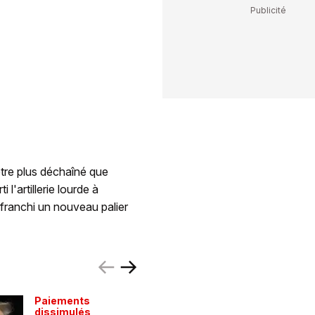
tre plus déchaîné que
 l'artillerie lourde à
 franchi un nouveau palier
Paiements
«Tous le
dissimulés
affaiblis