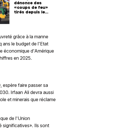
dénonce des
«coups de feu»
tirés depuis le
Venezuela
pauvreté grâce à la manne
q ans le budget de l'Etat
sance économique d'Amérique
hiffres en 2025.
, espère faire passer sa
030. Irfaan Ali devra aussi
role et minerais que réclame
 que de l'Union
 significatives». Ils sont