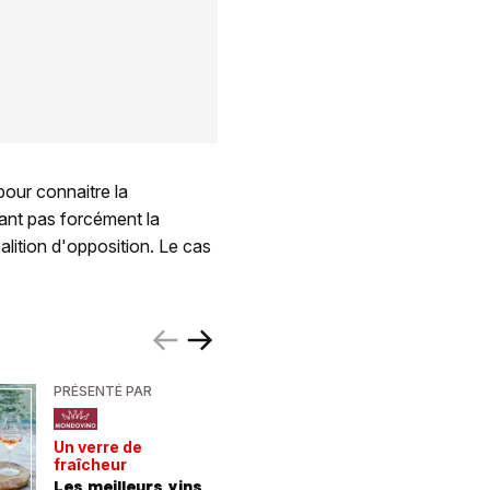
pour connaitre la
yant pas forcément la
lition d'opposition. Le cas
PRÉSENTÉ PAR
PRÉSENTÉ
Un verre de
De la For
fraîcheur
la mer
Les meilleurs vins
9 consei