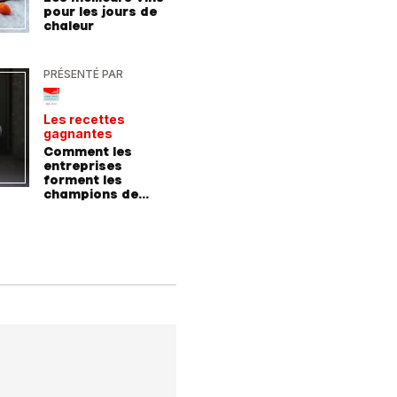
pour les jours de
incroyab
chaleur
des vac
Allemag
PRÉSENTÉ PAR
PRÉSENTÉ
Les recettes
Le point 
gagnantes
expert
Comment les
Peut-on 
entreprises
randonn
forment les
baskets
champions de
demain