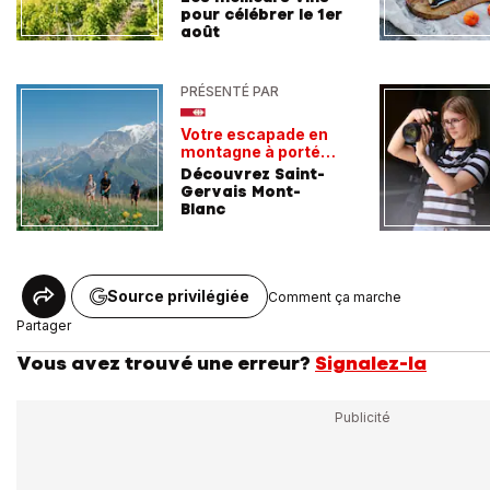
pour célébrer le 1er
août
PRÉSENTÉ PAR
Votre escapade en
montagne à portée
de train
Découvrez Saint-
Gervais Mont-
Blanc
Source privilégiée
Comment ça marche
Partager
Vous avez trouvé une erreur?
Signalez-la