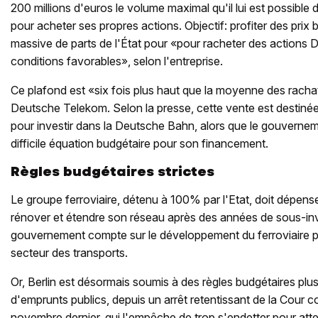
200 millions d'euros le volume maximal qu'il lui est possibl
pour acheter ses propres actions. Objectif: profiter des prix
massive de parts de l'État pour «pour racheter des actions
conditions favorables», selon l'entreprise.
Ce plafond est «six fois plus haut que la moyenne des rach
Deutsche Telekom. Selon la presse, cette vente est destiné
pour investir dans la Deutsche Bahn, alors que le gouverne
difficile équation budgétaire pour son financement.
Règles budgétaires strictes
Le groupe ferroviaire, détenu à 100% par l'Etat, doit dépense
rénover et étendre son réseau après des années de sous-inve
gouvernement compte sur le développement du ferroviaire 
secteur des transports.
Or, Berlin est désormais soumis à des règles budgétaires plus
d'emprunts publics, depuis un arrêt retentissant de la Cour co
novembre dernier, qui l'empêche de trop s'endetter pour attei