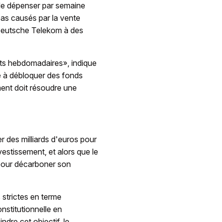
e de dépenser par semaine
 bas causés par la vente
 Deutsche Telekom à des
ats hebdomadaires», indique
e à débloquer des fonds
ment doit résoudre une
r des milliards d'euros pour
stissement, et alors que le
pour décarboner son
 strictes en terme
nstitutionnelle en
ndre cet objectif, le