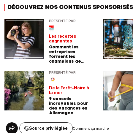
DÉCOUVREZ NOS CONTENUS SPONSORISÉS
PRÉSENTÉ PAR
Les recettes
gagnantes
Comment les
entreprises
forment les
champions de
demain
PRÉSENTÉ PAR
De la Forêt-Noire à
la mer
9 conseils
incroyables pour
des vacances en
Allemagne
Source privilégiée
Comment ça marche