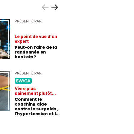
PRÉSENTÉ PAR
PRÉSENTÉ
Le point de vue d'un
Hausse d
expert
la téléph
Peut-on faire de la
Economi
randonnée en
changea
baskets?
d'abonn
PRÉSENTÉ PAR
PRÉSENTÉ
Vivre plus
Chroniqu
sainement plutôt
S’engage
qu'avaler des
Comment le
jeunes, 
médicaments
coaching aide
construi
contre le surpoids,
l'hypertension et le
diabète