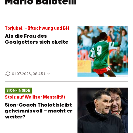
Mario Balotelli
Torjubel: Hüftschwung und BH
Als die Frau des
Goalgetters sich ekelte
01.07.2026, 08:45 Uhr
SION-INSIDE
Stolz auf Walliser Mentalität
Sion-Coach Tholot bleibt
geheimnisvoll – macht er
weiter?